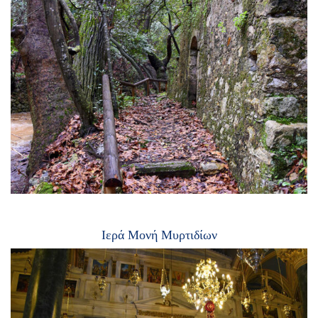
Ιερά Μονή Μυρτιδίων