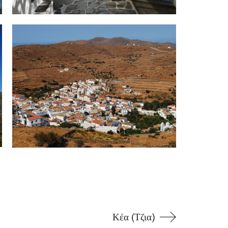
Κέα (Τζια)